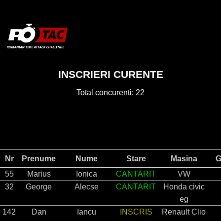
window.dataLayer = window.dataLayer || []; function gtag()
{dataLayer.push(arguments);} gtag('js', new Date());
gtag('config', 'UA-7077365-3');
INSCRIERI CURENTE
Total concurenti: 22
Nr
Prenume
Nume
Stare
Masina
G
55
Marius
Ionica
CANTARIT
VW
32
George
Alecse
CANTARIT
Honda civic
eg
142
Dan
Iancu
INSCRIS
Renault Clio